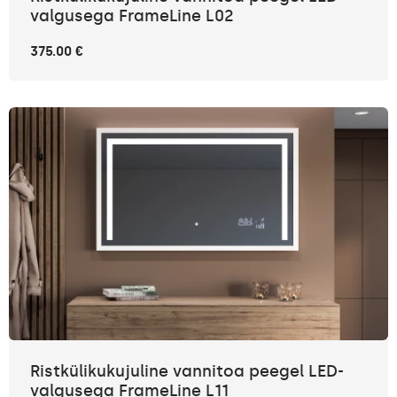
valgusega FrameLine L02
375.00 €
Ristkülikukujuline vannitoa peegel LED-
valgusega FrameLine L11