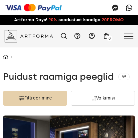
Artforma Days!
20%
soodustust koodiga
20PROMO
0
Puidust raamiga peeglid
85
Filtreerimine
Vaikimisi