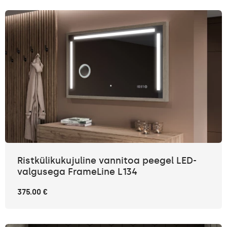
Ristkülikukujuline vannitoa peegel LED-
valgusega FrameLine L134
375.00 €