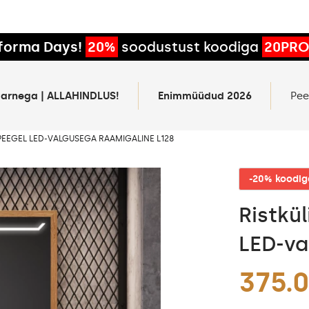
forma Days!
20%
soodustust koodiga
20PR
rtarnega | ALLAHINDLUS!
Enimmüüdud 2026
Pee
PEEGEL LED-VALGUSEGA RAAMIGALINE L128
-20% koodi
Ristkü
LED-va
375.