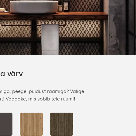
ta värv
iga, peegel puidust raamiga? Valige
t! Vaadake, mis sobib teie ruumi!