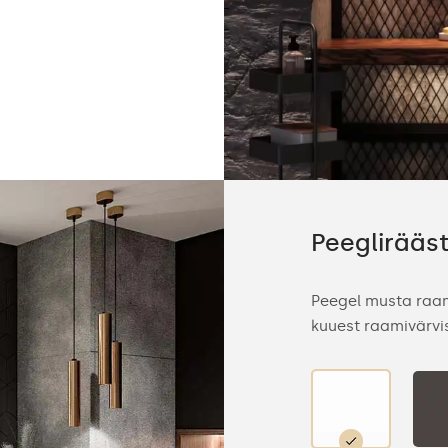
Peeglirääs
Peegel musta raam
kuuest raamivärvis