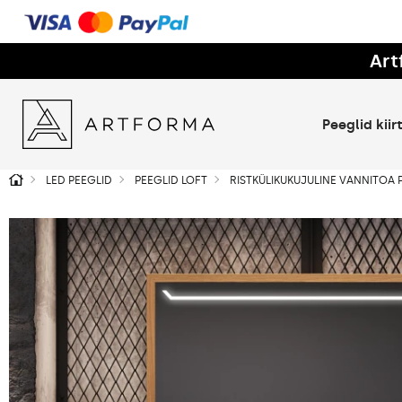
Art
Peeglid kii
LED PEEGLID
PEEGLID LOFT
RISTKÜLIKUKUJULINE VANNITOA 