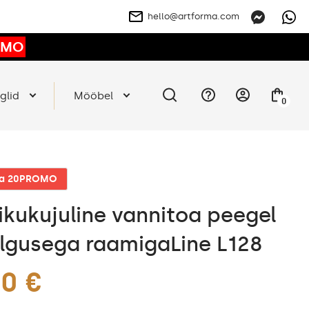
hello@artforma.com
OMO
glid
Mööbel
0
ga 20PROMO
likukujuline vannitoa peegel
lgusega raamigaLine L128
00 €