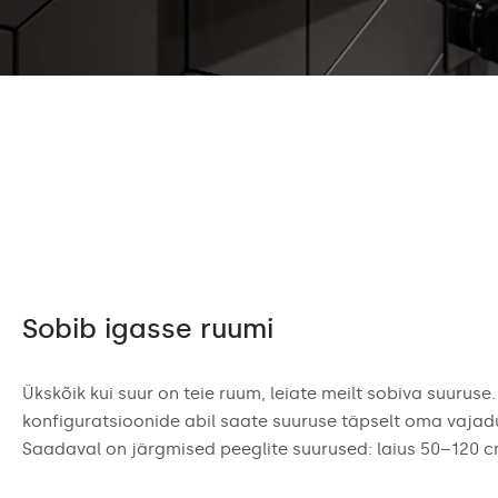
Sobib igasse ruumi
Ükskõik kui suur on teie ruum, leiate meilt sobiva suuruse.
konfiguratsioonide abil saate suuruse täpselt oma vajad
Saadaval on järgmised peeglite suurused: laius 50–120 