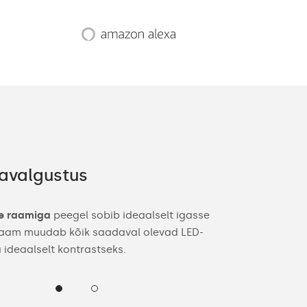
avalgustus
Lai valik
e raamiga
peegel sobib ideaalselt igasse
Teid silmas p
 raam muudab kõik saadaval olevad LED-
vannitoapeegl
 ideaalselt kontrastseks.
sisekujunduse
raami värv ja 