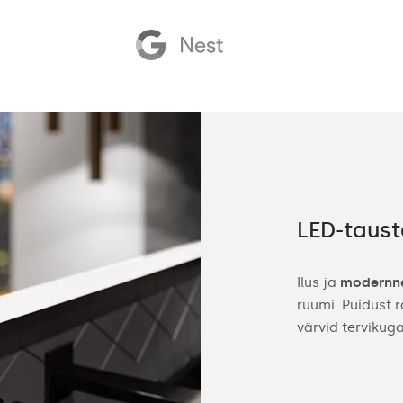
satarvikuid
LED-taust
des valmistame teie eritellimusel kohandatud
Ilus ja
modernn
. See muudab peegli sobitamise teie ruumi
ruumi. Puidust
lihtsaks. Kohandage peegli suurus, peegli
värvid tervikuga
astikujaam või LED-kell ise.