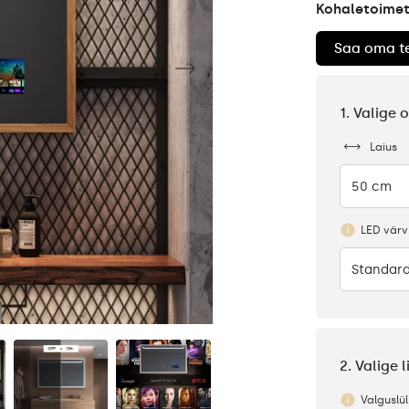
Kohaletoimet
Saa oma te
1. Valige
Laius
50 cm
LED värv
Standard
2. Valige 
Valguslüli