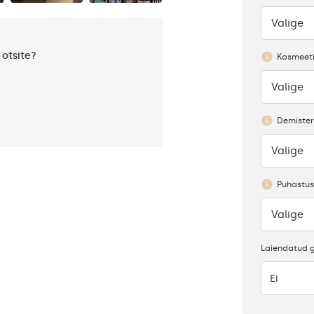
Valige
Puudub
 otsite?
Kosmeeti
Valige
Puudub
Demister
Valige
Puudub
Puhastus
Valige
Puudub
Laiendatud g
Ei