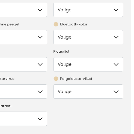
Valige
Puudub
line peegel
Bluetooth-kõlar
Valige
Puudub
Klaasriiul
Valige
Puudus
tarvikud
Paigaldustarvikud
Valige
Puudub
arantii