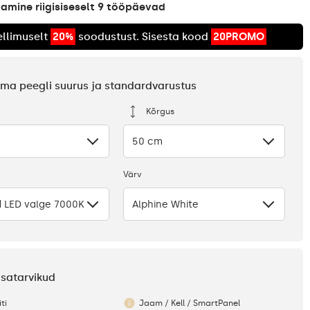
amine riigisiseselt 9 tööpäevad
llimuselt
20%
soodustust. Sisesta kood
20PROMO
 oma peegli suurus ja standardvarustus
Kõrgus
50 cm
Värv
 LED valge 7000K
Alphine White
lisatarvikud
ti
Jaam / Kell / SmartPanel