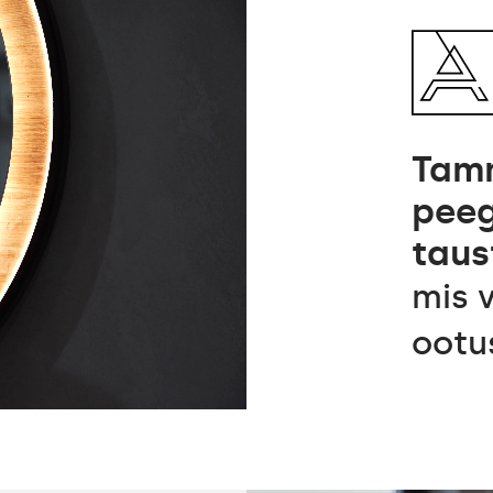
Tam
peeg
taus
mis 
ootu