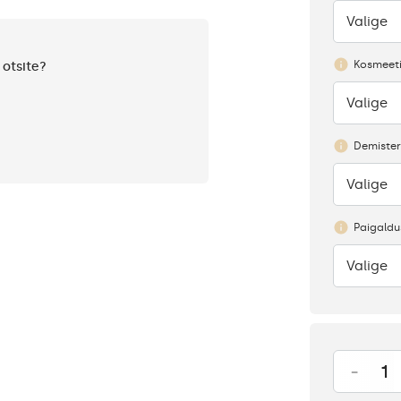
Valige
Puudub
Kosmeeti
 otsite?
Valige
Puudub
Demister
Valige
Puudub
Paigaldu
Valige
Puudub
-