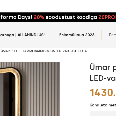
tforma Days!
20%
soodustust koodiga
20PR
rtarnega | ALLAHINDLUS!
Enimmüüdud 2026
Pee
ÜMAR PEEGEL TAMMERAAMIS KOOS LED-VALGUSTUSEGA
Ümar 
LED-va
1430
Kohaletoimeta