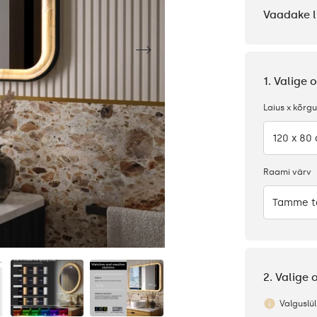
Vaadake l
1. Valige
Laius x kõrg
120 x 80
Raami värv
Tamme t
2. Valige
Valguslüli