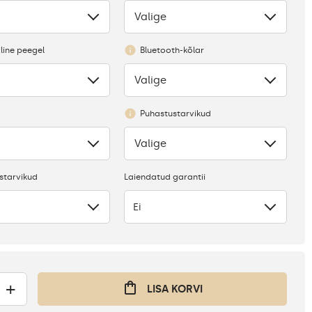
Valige
Puudub
line peegel
Bluetooth-kõlar
Valige
Puudub
Puhastustarvikud
Valige
Puudub
starvikud
Laiendatud garantii
Ei
+
LISA KORVI