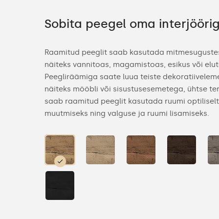
Sobita peegel oma interjööri
Raamitud peeglit saab kasutada mitmesuguste
näiteks vannitoas, magamistoas, esikus või elu
Peegliräämiga saate luua teiste dekoratiivelem
näiteks mööbli või sisustusesemetega, ühtse ter
saab raamitud peeglit kasutada ruumi optilisel
muutmiseks ning valguse ja ruumi lisamiseks.