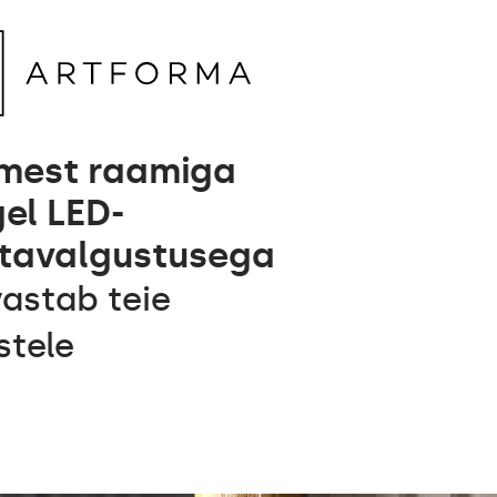
mest raamiga
el LED-
tavalgustusega
vastab teie
stele