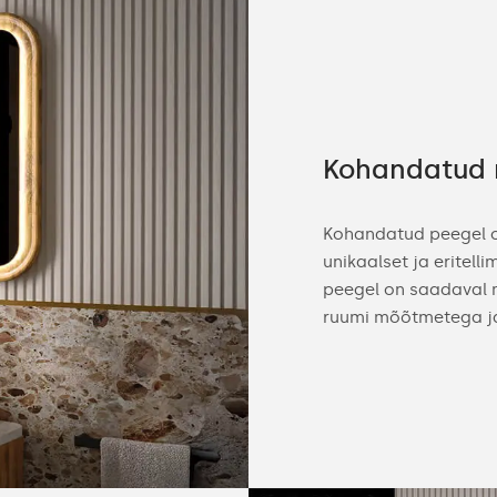
Kohandatud 
Kohandatud peegel on
unikaalset ja eritell
peegel on saadaval m
ruumi mõõtmetega ja 