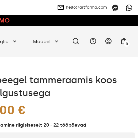
hello@artforma.com
OMO
glid
Mööbel
0
peegel tammeraamis koos
lgustusega
.00 €
mine riigisiseselt 20 - 22 tööpäevad