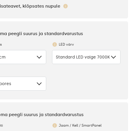
isateavet, klõpsates nupule
 oma peegli suurus ja standardvarustus
us
LED värv
 cm
Standard LED valge 7000K
oores
 oma peegli suurus ja standardvarustus
ti
Jaam / Kell / SmartPanel