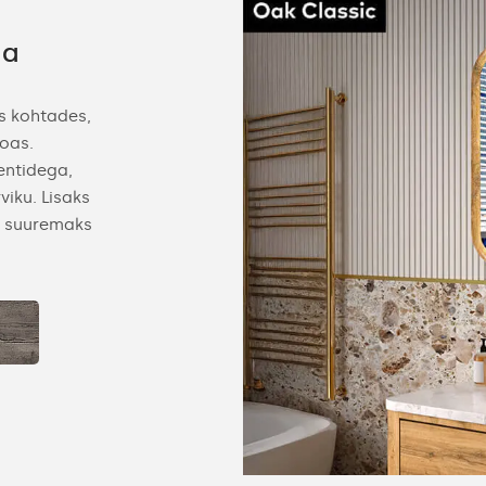
ga
s kohtades,
toas.
entidega,
viku. Lisaks
t suuremaks