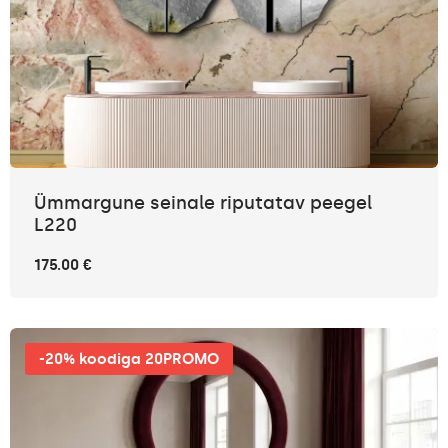
Ümmargune seinale riputatav peegel
L220
175.00 €
-20% koodiga 20PROMO