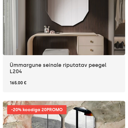
Ümmargune seinale riputatav peegel
L204
165.00 €
-20% koodiga 20PROMO