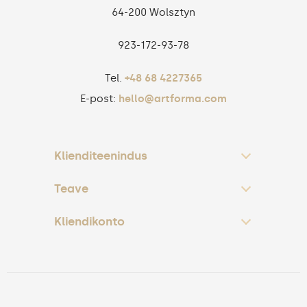
64-200 Wolsztyn
923‑172‑93‑78
Tel.
+48 68 4227365
E-post:
hello@artforma.com
Klienditeenindus
Teave
Kliendikonto