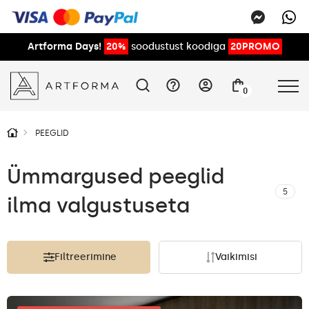
Artforma Days!
20%
soodustust koodiga
20PROMO
0
PEEGLID
Ümmargused peeglid
5
ilma valgustuseta
Filtreerimine
Vaikimisi