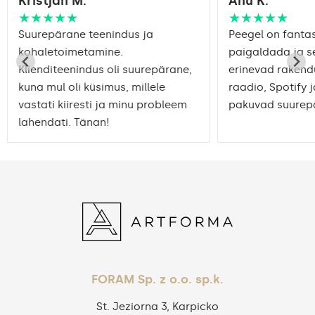
Kristjan M.
Anu K.
★★★★★
★★★★★
Suurepärane teenindus ja
Peegel on fantast
kohaletoimetamine.
paigaldada ja s
Klienditeenindus oli suurepärane,
erinevad rakend
kuna mul oli küsimus, millele
raadio, Spotify j
vastati kiiresti ja minu probleem
pakuvad suurepä
lahendati. Tänan!
FORAM Sp. z o.o. sp.k.
St. Jeziorna 3, Karpicko