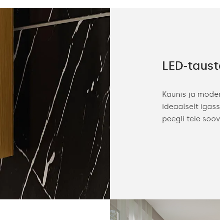
nõudlikule
LED-taust
mas pidades toodame eritellimusel
Kaunis ja mode
toapeegleid. Nii saate need hõlpsasti oma
ideaalselt igas
usega sobitada. Kohandage ise peegli
peegli teie soo
serva värv ja LED-taustvalgustuse toon
ülm).