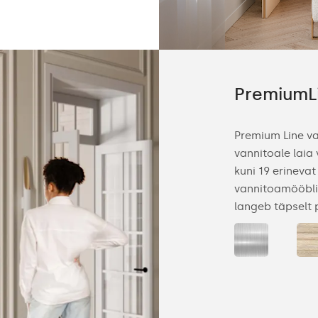
ne
PremiumL
i kõige ülevamad peeglid on siledad,
Premium Line v
aamita. Peegli õrnad kujundid toovad
vannitoale laia
annituppa ja tänu nende dekoratiivsele
kuni 19 erinevat
 oma vannituppa ainulaadse atmosfääri.
vannitoamööblig
us jätab seinale helenduse, mis peeglit
langeb täpselt 
ob.
kumist