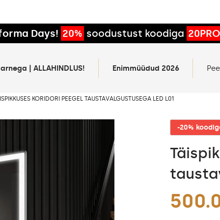
forma Days!
20%
soodustust koodiga
20PR
rtarnega | ALLAHINDLUS!
Enimmüüdud 2026
Pee
ISPIKKUSES KORIDORI PEEGEL TAUSTAVALGUSTUSEGA LED L01
-20% koodi
Täispi
tausta
500.