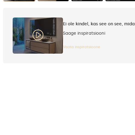
Ei ole kindel, kas see on see, mida
Saage inspiratsiooni
Vaata inspiratsioone