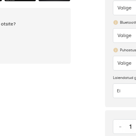
Valige
Puudub
Bluetoot
 otsite?
Valige
Puudub
Puhastus
Valige
Puudub
Laiendatud g
Ei
-