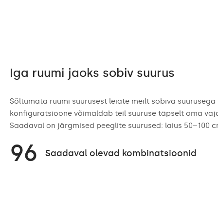
Iga ruumi jaoks sobiv suurus
Sõltumata ruumi suurusest leiate meilt sobiva suurusega t
konfiguratsioone võimaldab teil suuruse täpselt oma va
Saadaval on järgmised peeglite suurused: laius 50–100 
96
Saadaval olevad kombinatsioonid