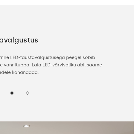
avalgustus
Pakkumin
rnne LED-taustavalgustusega peegel sobib
Teie vajadusi
se vannituppa. Laia LED-värvivaliku abil saame
kohandatud va
videle kohandada.
ruumi sisekuj
suurus, korpu
(neutraalne võ