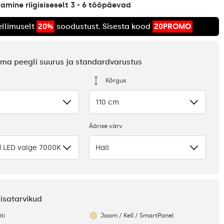
mine riigisiseselt 3 - 6 tööpäevad
llimuselt
20%
soodustust. Sisesta kood
20PROMO
 oma peegli suurus ja standardvarustus
Kõrgus
110 cm
Äärise värv
 LED valge 7000K
Hall
 lisatarvikud
ti
Jaam / Kell / SmartPanel