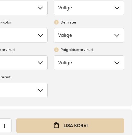
Valige
Puudub
h-kõlar
Demister
Valige
Puudub
tarvikud
Paigaldustarvikud
Valige
Puudub
arantii
+
LISA KORVI