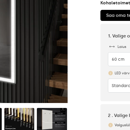
Kohaletoimeta
Saa oma te
1. Valige
Laius
60 cm
LED värv
Standard
2 . Valige
Valguslüli