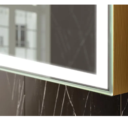
valgustus
Pakkumine 
e LED-taustavalgustusega peegel sobib
Teie vajadusi sil
vannituppa. Laia LED-värvivaliku abil saame
kohandatud vanni
ele kohandada.
ruumi sisekujund
suurus, korpuse 
(neutraalne või k