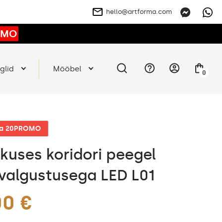
hello@artforma.com
OMO
glid
Mööbel
0
ga 20PROMO
kkuses koridori peegel
valgustusega LED L01
00 €