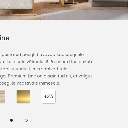
ine
Ambient
algustatud peeglid avavad kaasaegsele
Meie kollekts
 valiku disainivõimalusi! Premium Line pakub
läbipaistvad 
 kapikujundust, mis sobivad teie
kergust igass
a. Premium Line on disainitud nii, et valgus
iseloomule lo
peeglile vaatavale inimesele.
Fancy LED-val
imeliselt esile
+23
Vaadake 