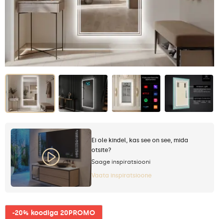
Ei ole kindel, kas see on see, mida
otsite?
Saage inspiratsiooni
Vaata inspiratsioone
-20% koodiga 20PROMO