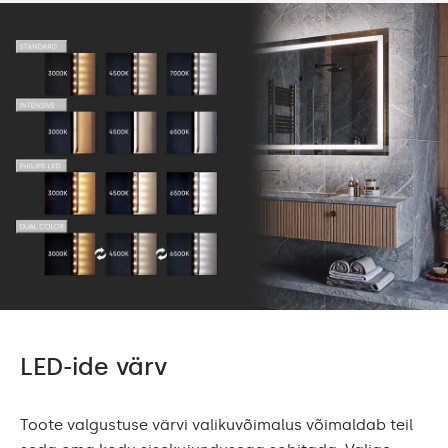
LED-ide värv
Toote valgustuse värvi valikuvõimalus võimaldab teil