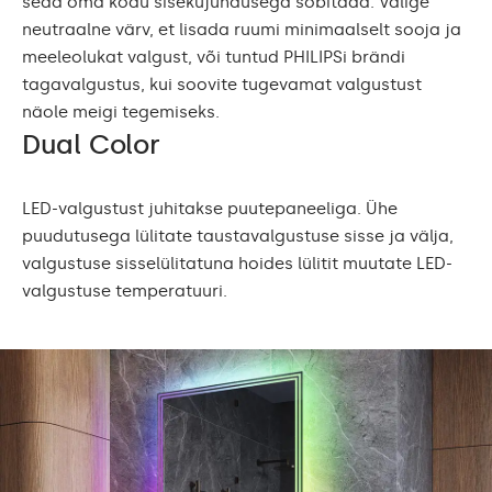
seda oma kodu sisekujundusega sobitada. Valige
neutraalne värv, et lisada ruumi minimaalselt sooja ja
meeleolukat valgust, või tuntud PHILIPSi brändi
tagavalgustus, kui soovite tugevamat valgustust
näole meigi tegemiseks.
Dual Color
LED-valgustust juhitakse puutepaneeliga. Ühe
puudutusega lülitate taustavalgustuse sisse ja välja,
valgustuse sisselülitatuna hoides lülitit muutate LED-
valgustuse temperatuuri.