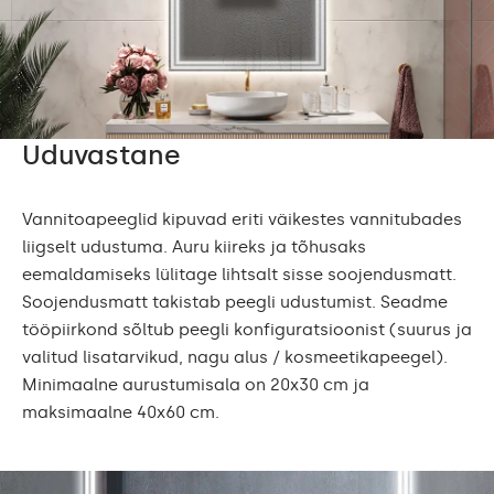
Uduvastane
Vannitoapeeglid kipuvad eriti väikestes vannitubades
liigselt udustuma. Auru kiireks ja tõhusaks
eemaldamiseks lülitage lihtsalt sisse soojendusmatt.
Soojendusmatt takistab peegli udustumist. Seadme
tööpiirkond sõltub peegli konfiguratsioonist (suurus ja
valitud lisatarvikud, nagu alus / kosmeetikapeegel).
Minimaalne aurustumisala on 20x30 cm ja
maksimaalne 40x60 cm.