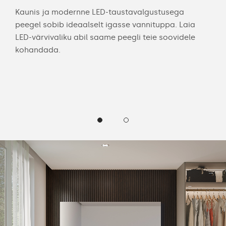
usel
Kaunis ja modernne LED-taustavalgustusega
Tei
peegel sobib ideaalselt igasse vannituppa. Laia
koh
LED-värvivaliku abil saame peegli teie soovidele
hõl
v ja
kohandada.
Koh
.
LED