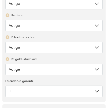
Valige
Puudub
Demister
Valige
Puudub
Puhastustarvikud
Valige
Puudub
Paigaldustarvikud
Valige
Puudub
Laiendatud garantii
Ei