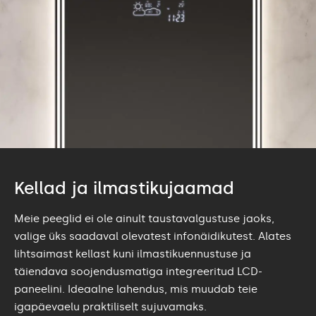
Kellad ja ilmastikujaamad
Meie peeglid ei ole ainult taustavalgustuse jaoks,
valige üks saadaval olevatest infonäidikutest. Alates
lihtsaimast kellast kuni ilmastikuennustuse ja
täiendava soojendusmatiga integreeritud LCD-
paneelini. Ideaalne lahendus, mis muudab teie
igapäevaelu praktiliselt sujuvamaks.