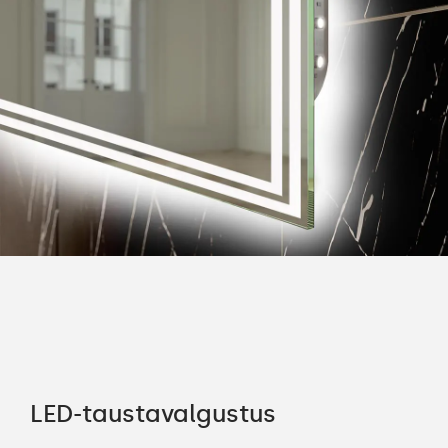
LED-taustavalgustus
Pa