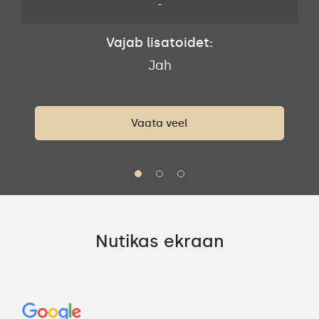
-
Vajab lisatoidet:
Jah
Vaata veel
Nutikas ekraan
Go