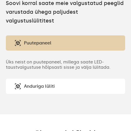
Soovi korral saate meie valgustatud peeglid
varustada ühega paljudest
valgustuslülititest
Puutepaneel
Üks neist on puutepaneel, millega saate LED-
taustvalgustuse hõlpsasti sisse ja välja lülitada.
Anduriga lüliti