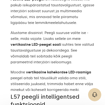
Komplekt sisaldab
paigaldusjuhend
pakub isikupärastatud taustavalgustust, igasse
interjööri sobivat suurust ja multimeedia
Peegli tüüp
LED-taustvalgustus
võimalusi, mis annavad teile piiramatu
ligipääsu teie lemmikmeelelahutusele.
Dekoratiivne,
Peegli otstarve
kaunistuslik
Alustame disainist. Peegli suuruse valite ise -
Peegli kuju
Ristkülik
selle, mida vajate. Lisaks sellele on meie
vertikaalne LED-peegel saali
suhtes teie valitud
Vannituba, elutuba, esik,
taustavalgustuse ja dekooridega. See
Soovitatavad ruumid
magamistuba,
söögituba
võimaldab teil sobitada kõik peegli
parameetrid interjööri iseloomuga.
Nõuetekohaselt
ettevalmistatud pakend
Transport
Moodne
vertikaalne kahekordse LED-raamiga
tagab ohutu transpordi
peegel aitab teil täiuslikult valida oma stiili,
teie koju.
stiliseerida juukseid, trimmida habet enne välja
Peegel poleeritud
minekut või koheselt korrigeerida meiki.
Servade viimistlus
servadega
L57 peegli intelligentsed
funktsioonid