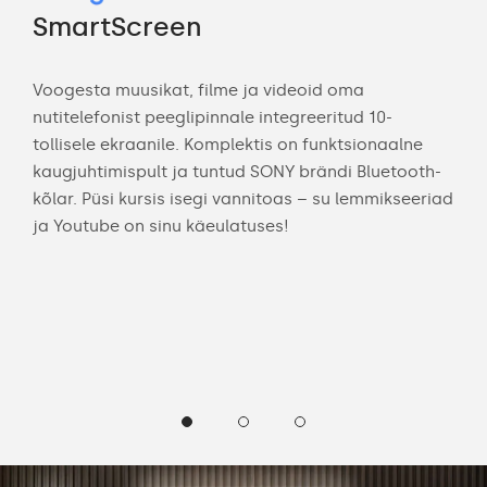
m
SmartScreen
„M
Voogesta muusikat, filme ja videoid oma
Je
nutitelefonist peeglipinnale integreeritud 10-
tollisele ekraanile. Komplektis on funktsionaalne
Sma
kaugjuhtimispult ja tuntud SONY brändi Bluetooth-
oma
kõlar. Püsi kursis isegi vannitoas – su lemmikseeriad
ja Youtube on sinu käeulatuses!
Küsi
„Lül
„Mil
„Nä
„Ka