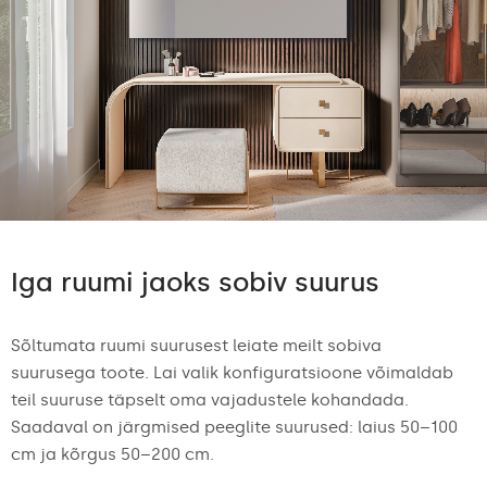
Iga ruumi jaoks sobiv suurus
Sõltumata ruumi suurusest leiate meilt sobiva
suurusega toote. Lai valik konfiguratsioone võimaldab
teil suuruse täpselt oma vajadustele kohandada.
Saadaval on järgmised peeglite suurused: laius 50–100
cm ja kõrgus 50–200 cm.