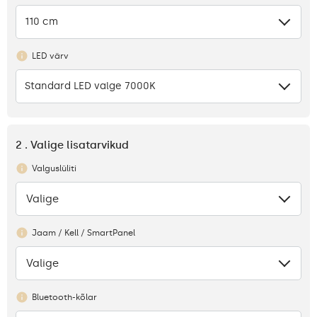
110 cm
LED värv
Standard LED valge 7000K
2 . Valige lisatarvikud
Valguslüliti
Valige
Puudub
Jaam / Kell / SmartPanel
Valige
Puudub
Bluetooth-kõlar