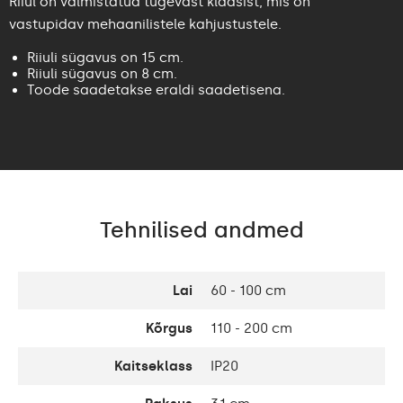
Riiul on valmistatud tugevast klaasist, mis on
vastupidav mehaanilistele kahjustustele.
Riiuli sügavus on 15 cm.
Riiuli sügavus on 8 cm.
Toode saadetakse eraldi saadetisena.
Tehnilised andmed
Lai
60 - 100 cm
Kõrgus
110 - 200 cm
Kaitseklass
IP20