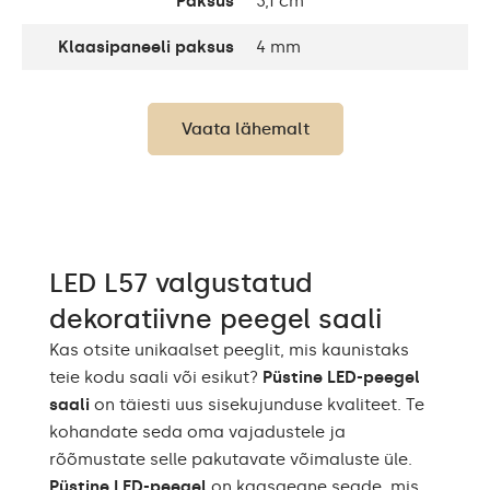
Paksus
3,1 cm
Klaasipaneeli paksus
4 mm
LED-ide arv
120 / m
Vaata lähemalt
Standard LED 1020lm /
Valgustugevus:
Intensive LED 1200lm /
Philips LED 1500lm
Soe valge 3000K /
Neutraalne valge 4500K
LED-ide värv
/ Külm valge 7000K /
LED L57 valgustatud
Philips LED 6500K
dekoratiivne peegel saali
Kuni 15 000h/ Phillips
LED-ide eluiga
LED 45 000h
Kas otsite unikaalset peeglit, mis kaunistaks
teie kodu saali või esikut?
Püstine LED-peegel
Voolutarve
9,6 W / m
saali
on täiesti uus sisekujunduse kvaliteet. Te
kohandate seda oma vajadustele ja
Garant
Jah, 2 aastat
rõõmustate selle pakutavate võimaluste üle.
Püstine LED-peegel
on kaasaegne seade, mis
Paigaldustarvikud,