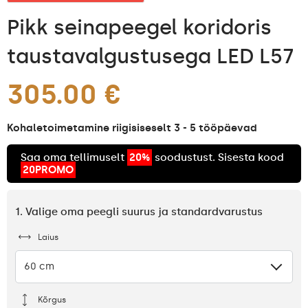
Pikk seinapeegel koridoris
taustavalgustusega LED L57
305.00 €
Kohaletoimetamine riigisiseselt 3 - 5 tööpäevad
Saa oma tellimuselt
20%
soodustust. Sisesta kood
20PROMO
1. Valige oma peegli suurus ja standardvarustus
Laius
60 cm
Kõrgus