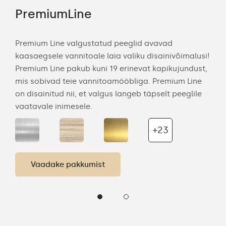
PremiumLine
Am
Premium Line valgustatud peeglid avavad
Mei
kaasaegsele vannitoale laia valiku disainivõimalusi!
sile
änu
Premium Line pakub kuni 19 erinevat kapikujundust,
kuj
mis sobivad teie vannitoamööbliga. Premium Line
nen
on disainitud nii, et valgus langeb täpselt peeglile
van
vaatavale inimesele.
valg
imel
+23
Vaadake pakkumist