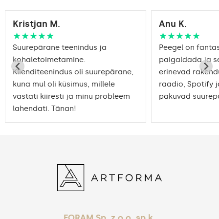
Kristjan M.
Anu K.
★★★★★
★★★★★
Suurepärane teenindus ja
Peegel on fantast
kohaletoimetamine.
paigaldada ja s
Klienditeenindus oli suurepärane,
erinevad rakend
kuna mul oli küsimus, millele
raadio, Spotify j
vastati kiiresti ja minu probleem
pakuvad suurepä
lahendati. Tänan!
FORAM Sp. z o.o. sp.k.