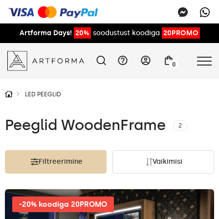
Artforma Days!
20%
soodustust koodiga
20PROMO
0
LED PEEGLID
Peeglid WoodenFrame
2
Filtreerimine
Vaikimisi
-20% koodiga 20PROMO