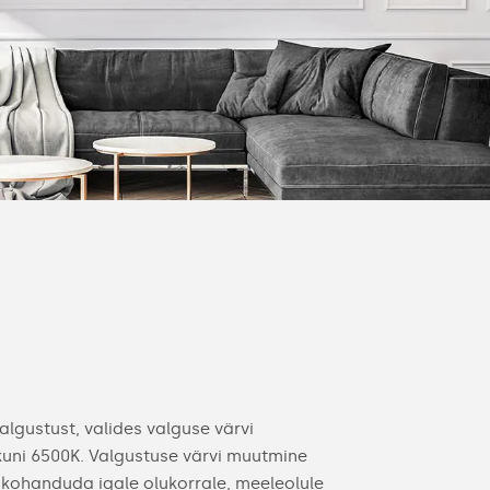
lgustust, valides valguse värvi
uni 6500K. Valgustuse värvi muutmine
 kohanduda igale olukorrale, meeleolule