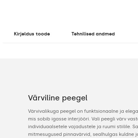
Kirjeldus
toode
Tehnilised andmed
Värviline peegel
Värvivalikuga peegel on funktsionaalne ja elega
mis sobib igasse interjööri. Vali peegli värv va
individuaalsetele vajadustele ja ruumi stiilile. 
mitmesugused pinnavärvid, sealhulgas kuldne ja