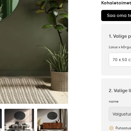
Kohaletoimeta
Saa oma te
1. Valige 
Laius x kõrg
70 x 50 
2. Valige 
name
Valgustu
Puhastus