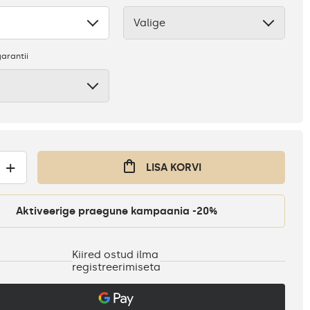
Valige
Puudub
arantii
+
LISA KORVI
Aktiveerige praegune kampaania -20%
Kiired ostud ilma
registreerimiseta