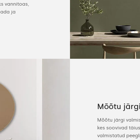
ks vannitoas,
dada ja
Mõõtu järg
Mõõtu järgi valmi
kes soovivad täius
valmistatud peegl