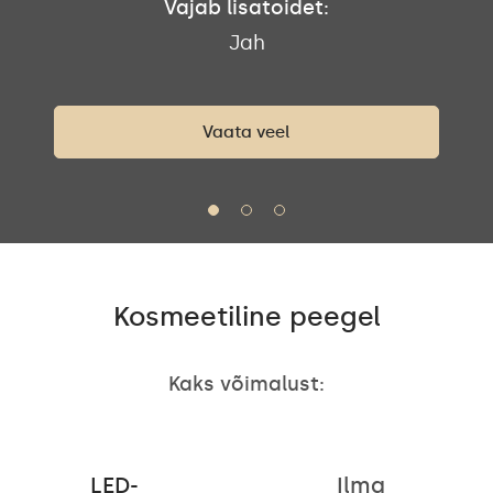
Vajab lisatoidet:
Jah
Vaata veel
Kosmeetiline peegel
Kaks võimalust:
LED-
Ilma