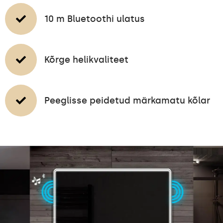
10 m Bluetoothi ulatus
Kõrge helikvaliteet
Peeglisse peidetud märkamatu kõlar