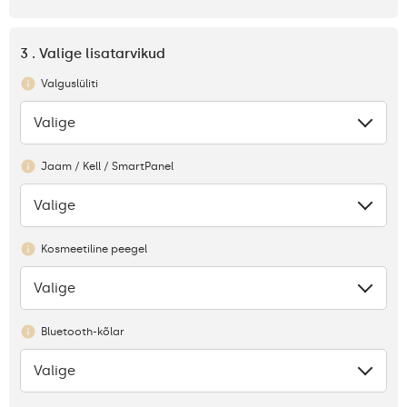
3 . Valige lisatarvikud
Valguslüliti
Valige
Puudub
Jaam / Kell / SmartPanel
Valige
Puudub
Kosmeetiline peegel
Valige
Puudub
Bluetooth-kõlar
Valige
Puudub