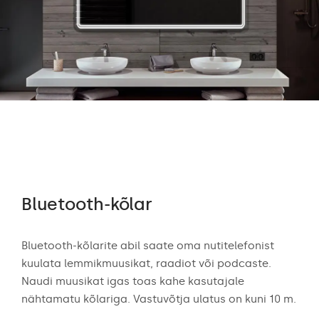
Bluetooth-kõlar
Au
Bluetooth-kõlarite abil saate oma nutitelefonist
Aud
kuulata lemmikmuusikat, raadiot või podcaste.
hind
Naudi muusikat igas toas kahe kasutajale
kõla
nähtamatu kõlariga. Vastuvõtja ulatus on kuni 10 m.
mid
ma
muu