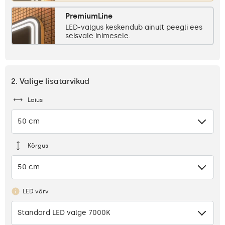
PremiumLine
LED-valgus keskendub ainult peegli ees
seisvale inimesele.
2. Valige lisatarvikud
Laius
50 cm
Kõrgus
50 cm
LED värv
Standard LED valge 7000K