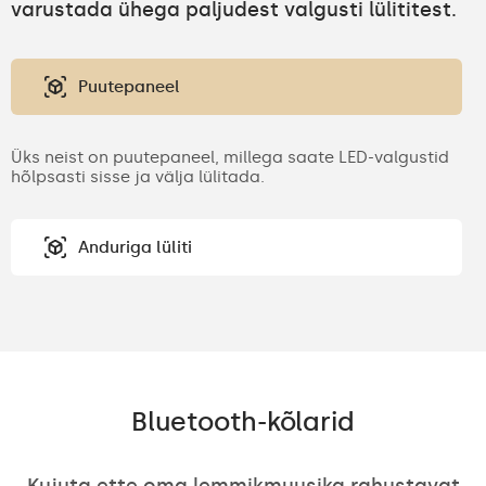
varustada ühega paljudest valgusti lülititest.
Puutepaneel
Üks neist on puutepaneel, millega saate LED-valgustid
hõlpsasti sisse ja välja lülitada.
Anduriga lüliti
Bluetooth-kõlarid
Kujuta ette oma lemmikmuusika rahustavat