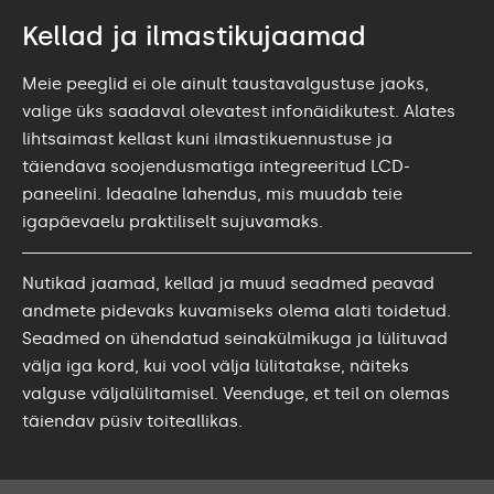
Kellad ja ilmastikujaamad
Meie peeglid ei ole ainult taustavalgustuse jaoks,
valige üks saadaval olevatest infonäidikutest. Alates
lihtsaimast kellast kuni ilmastikuennustuse ja
täiendava soojendusmatiga integreeritud LCD-
paneelini. Ideaalne lahendus, mis muudab teie
igapäevaelu praktiliselt sujuvamaks.
Nutikad jaamad, kellad ja muud seadmed peavad
andmete pidevaks kuvamiseks olema alati toidetud.
Seadmed on ühendatud seinakülmikuga ja lülituvad
välja iga kord, kui vool välja lülitatakse, näiteks
valguse väljalülitamisel. Veenduge, et teil on olemas
täiendav püsiv toiteallikas.