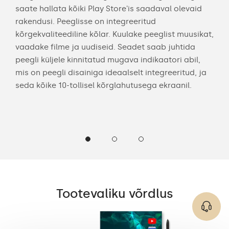
Voo
saate hallata kõiki Play Store'is saadaval olevaid
nuti
ple
rakendusi. Peeglisse on integreeritud
toll
kõrgekvaliteediline kõlar. Kuulake peeglist muusikat,
kaug
ja
vaadake filme ja uudiseid. Seadet saab juhtida
van
a.
peegli küljele kinnitatud mugava indikaatori abil,
käe
mis on peegli disainiga ideaalselt integreeritud, ja
seda kõike 10-tollisel kõrglahutusega ekraanil.
Tootevaliku võrdlus