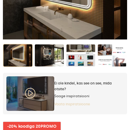
Ei ole kindel, kas see on see, mida
otsite?
Saage inspiratsiooni
Vaata inspiratsioone
-20% koodiga 20PROMO