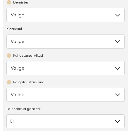
Demister
Valige
Puudub
Klaasriiul
Valige
Puudus
Puhastustarvikud
Valige
Puudub
Paigaldustarvikud
Valige
Puudub
Laiendatud garantii
Ei