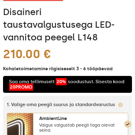
Disaineri
taustavalgustusega LED-
vannitoa peegel L148
210.00 €
Kohaletoimetamine riigisiseselt 3 - 6 tööpäevad
Saa oma tellimuselt
20%
soodustust. Sisesta kood
20PROMO
1. Valige oma peegli suurus ja standardvarustus
AmbientLine
Valgus valgustab peegli taga olevat
seina.