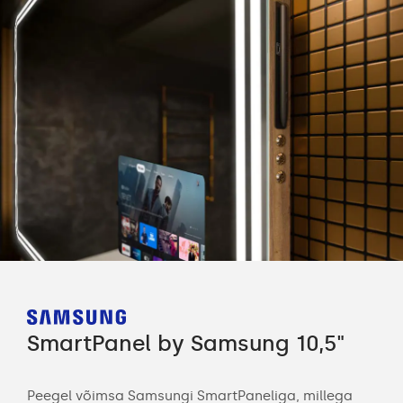
SmartPanel by Samsung 10,5"
Sm
Peegel võimsa Samsungi SmartPaneliga, millega