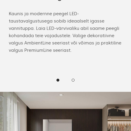
Kaunis ja modernne peegel LED-
Tei
on
taustavalgustusega sobib ideaalselt igasse
eri
a.
vannituppa. Laia LED-värvivaliku abil saame peegli
nei
a
kohandada teie vajadustele. Valige dekoratiivne
Koh
m)
valgus AmbientLine seeriast või võimas ja praktiline
LED
valgus PremiumLine seeriast.
ise.