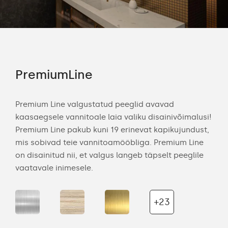
PremiumLine
Am
Premium Line valgustatud peeglid avavad
Amb
kaasaegsele vannitoale laia valiku disainivõimalusi!
ele
ui
Premium Line pakub kuni 19 erinevat kapikujundust,
taus
mis sobivad teie vannitoamööbliga. Premium Line
ka 
s
on disainitud nii, et valgus langeb täpselt peeglile
too
vaatavale inimesele.
peeg
+23