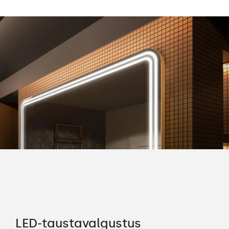
ele
LED-taustavalgustus
Pa