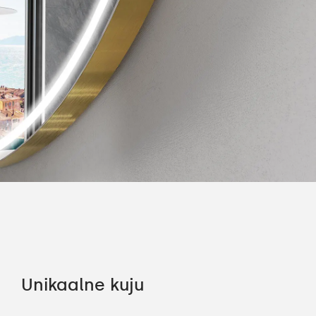
Unikaalne kuju
Ko