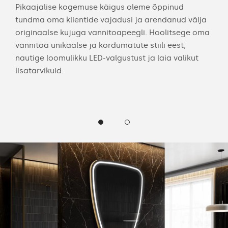
eid.
Pikaajalise kogemuse käigus oleme õppinud
Meie
tundma oma klientide vajadusi ja arendanud välja
Vali
originaalse kujuga vannitoapeegli. Hoolitsege oma
puu
e
vannitoa unikaalse ja kordumatute stiili eest,
kos
nautige loomulikku LED-valgustust ja laia valikut
all
lisatarvikuid.