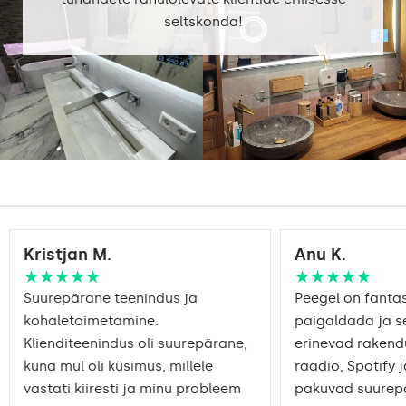
seltskonda!
Standard LED
1020lm
Intensive LED
Valgustugevus:
1200lm
Philips LED 1500lm
DualColor - 1020lm
Garant:
Jah, 2
Kristjan M.
Anu K.
★★★★★
★★★★★
Suurepärane teenindus ja
Peegel on fantast
kohaletoimetamine.
paigaldada ja s
Klienditeenindus oli suurepärane,
erinevad rakend
kuna mul oli küsimus, millele
raadio, Spotify j
vastati kiiresti ja minu probleem
pakuvad suurepä