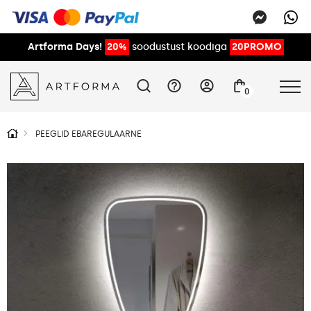
Artforma Days!
20%
soodustust koodiga
20PROMO
0
PEEGLID EBAREGULAARNE