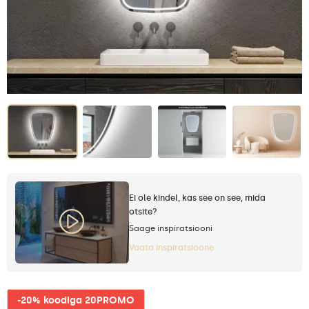
Ei ole kindel, kas see on see, mida
otsite?
Saage inspiratsiooni
Vaata inspiratsioone
-20% koodiga 20PROMO