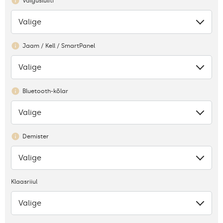
Valguslüliti
Valige
Puudub
Jaam / Kell / SmartPanel
Valige
Puudub
Bluetooth-kõlar
Valige
Puudub
Demister
Valige
Puudub
Klaasriiul
Valige
Puudus