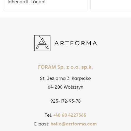
lahendati. Tänan!
FORAM Sp. z o.o. sp.k.
St. Jeziorna 3, Karpicko
64-200 Wolsztyn
923‑172‑93‑78
Tel.
+48 68 4227365
E-post:
hello@artforma.com