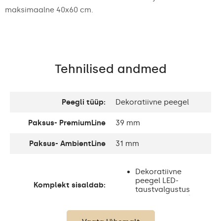
maksimaalne 40x60 cm.
Tehnilised andmed
Peegli tüüp:
Dekoratiivne peegel
Paksus- PremiumLine
39 mm
Paksus- AmbientLine
31 mm
Dekoratiivne
peegel LED-
Komplekt sisaldab:
taustvalgustus
Paigaldustarvikud