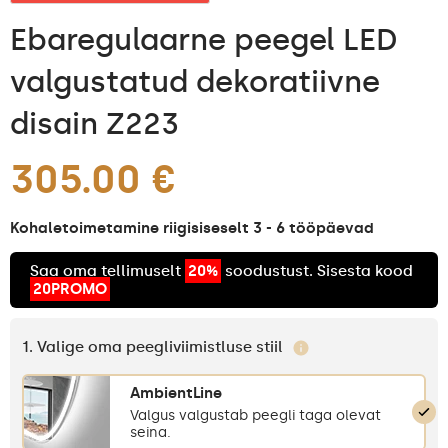
Ebaregulaarne peegel LED
valgustatud dekoratiivne
disain Z223
305.00 €
Kohaletoimetamine riigisiseselt 3 - 6 tööpäevad
Saa oma tellimuselt
20%
soodustust. Sisesta kood
20PROMO
1. Valige oma peegliviimistluse stiil
AmbientLine
Valgus valgustab peegli taga olevat
seina.