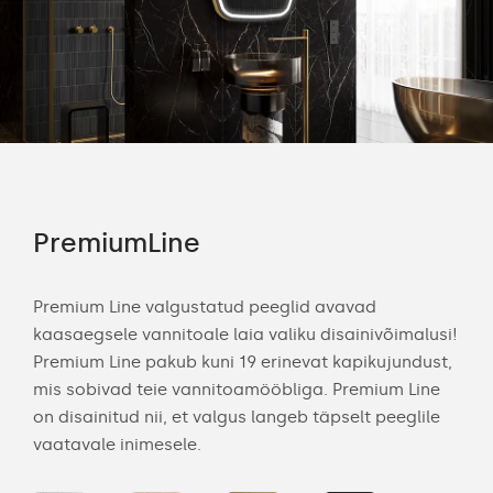
PremiumLine
Am
a
Premium Line valgustatud peeglid avavad
Amb
kaasaegsele vannitoale laia valiku disainivõimalusi!
ele
 kui
Premium Line pakub kuni 19 erinevat kapikujundust,
tag
mis sobivad teie vannitoamööbliga. Premium Line
ka 
s
on disainitud nii, et valgus langeb täpselt peeglile
too
vaatavale inimesele.
peeg