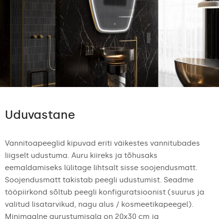
Uduvastane
Vannitoapeeglid kipuvad eriti väikestes vannitubades
liigselt udustuma. Auru kiireks ja tõhusaks
eemaldamiseks lülitage lihtsalt sisse soojendusmatt.
Soojendusmatt takistab peegli udustumist. Seadme
tööpiirkond sõltub peegli konfiguratsioonist (suurus ja
valitud lisatarvikud, nagu alus / kosmeetikapeegel).
Minimaalne aurustumisala on 20x30 cm ja