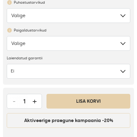
Puhastustarvikud
Valige
Puudub
Paigaldustarvikud
Valige
Puudub
Laiendatud garantii
Ei
-
+
LISA KORVI
Aktiveerige praegune kampaania -20%