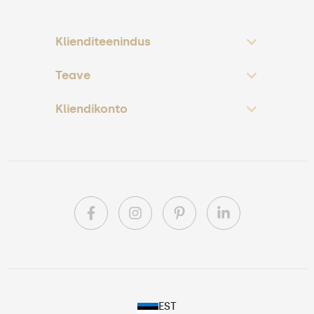
Klienditeenindus
Teave
Kliendikonto
PL
EST