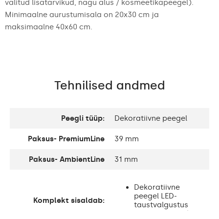
valitud lisatarvikud, nagu alus / kosmeetikapeegel).
Minimaalne aurustumisala on 20x30 cm ja
maksimaalne 40x60 cm.
Tehnilised andmed
Peegli tüüp:
Dekoratiivne peegel
Paksus- PremiumLine
39 mm
Paksus- AmbientLine
31 mm
Dekoratiivne
peegel LED-
Komplekt sisaldab:
taustvalgustus
Paigaldustarvikud