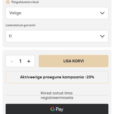
Paigaldustarvikud
Valige
Puudub
Laiendatud garantii
Ei
-
+
LISA KORVI
Aktiveerige praegune kampaania -20%
Kiired ostud ilma
registreerimiseta