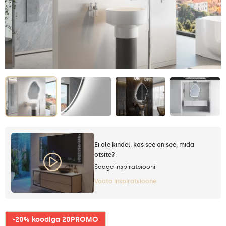
Ei ole kindel, kas see on see, mida
otsite?
Saage inspiratsiooni
Vaata inspiratsioone
-20% koodiga 20PROMO