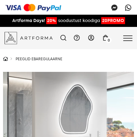
Artforma Days!
20%
soodustust koodiga
20PROMO
0
PEEGLID EBAREGULAARNE