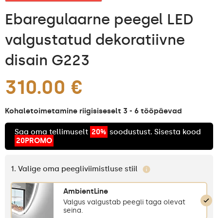
Ebaregulaarne peegel LED
valgustatud dekoratiivne
disain G223
310.00 €
Kohaletoimetamine riigisiseselt 3 - 6 tööpäevad
Saa oma tellimuselt
20%
soodustust. Sisesta kood
20PROMO
1. Valige oma peegliviimistluse stiil
AmbientLine
Valgus valgustab peegli taga olevat
seina.