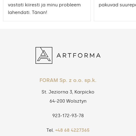
vastati kiiresti ja minu probleem
pakuvad suurepä
lahendati. Tänan!
FORAM Sp. z o.o. sp.k.
St. Jeziorna 3, Karpicko
64-200 Wolsztyn
923‑172‑93‑78
Tel.
+48 68 4227365