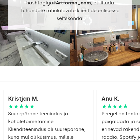
hashtagiga
#Artforma_com
, et liituda
6500K
tuhandete rahulolevate klientide erilisesse
seltskonda!
Standard LED
1020lm
Intensive LED
Valgustugevus:
1200lm
Philips LED 1500lm
DualColor - 1020lm
Garant:
Jah, 2
Kristjan M.
Anu K.
★★★★★
★★★★★
Suurepärane teenindus ja
Peegel on fantast
kohaletoimetamine.
paigaldada ja s
Klienditeenindus oli suurepärane,
erinevad rakend
kuna mul oli küsimus, millele
raadio, Spotify j