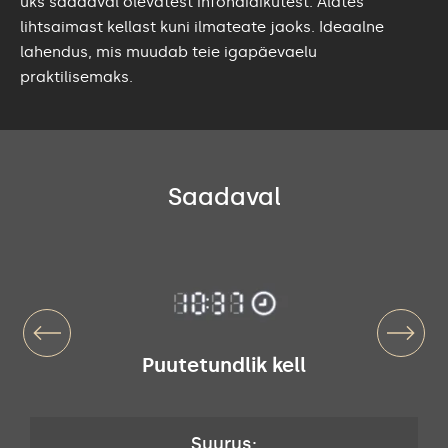
üks saadaval olevatest infonäidikutest. Alates
lihtsaimast kellast kuni ilmateate jaoks. Ideaalne
lahendus, mis muudab teie igapäevaelu
praktilisemaks.
Saadaval
Puutetundlik kell
Suurus: