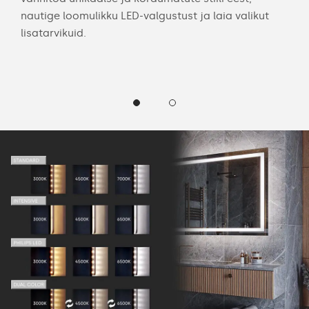
nautige loomulikku LED-valgustust ja laia valikut
all
lisatarvikuid.