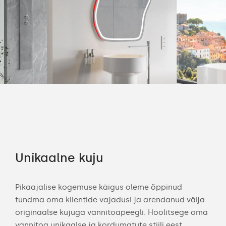
Unikaalne kuju
Ko
eid.
Pikaajalise kogemuse käigus oleme õppinud
Meie
tundma oma klientide vajadusi ja arendanud välja
Vali
originaalse kujuga vannitoapeegli. Hoolitsege oma
puu
e
vannitoa unikaalse ja kordumatute stiili eest,
kos