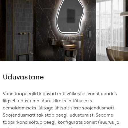
Uduvastane
Vannitoapeeglid kipuvad eriti väikestes vannitubades
liigselt udustuma. Auru kiireks ja tõhusaks
eemaldamiseks lülitage lihtsalt sisse soojendusmatt.
Soojendusmatt takistab peegli udustumist. Seadme
tööpiirkond sõltub peegli konfiguratsioonist (suurus ja