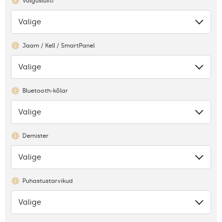
Valguslüliti
Valige
Puudub
Jaam / Kell / SmartPanel
Valige
Puudub
Bluetooth-kõlar
Valige
Puudub
Demister
Valige
Puudub
Puhastustarvikud
Valige
Puudub