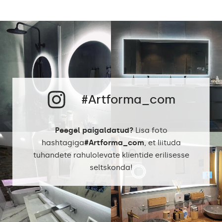
Neutraalne valge 4500K
LED-ide värv
/ Külm valge 7000K /
Philips LED 6500K
Energiatarbimine
9,6 W / m
Garant
2
Kaitseklass
IP20
#Artforma_com
Peegel paigaldatud?
Lisa foto
hashtagiga
#Artforma_com
, et liituda
tuhandete rahulolevate klientide erilisesse
seltskonda!