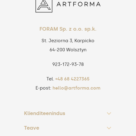
FORAM Sp. z o.o. sp.k.
St. Jeziorna 3, Karpicko
64-200 Wolsztyn
923‑172‑93‑78
Tel.
+48 68 4227365
E-post:
hello@artforma.com
Klienditeenindus
Teave