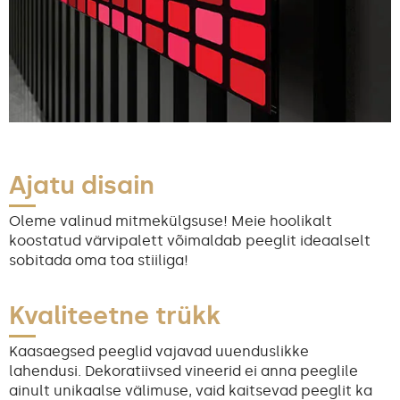
Ajatu disain
Oleme valinud mitmekülgsuse! Meie hoolikalt
koostatud värvipalett võimaldab peeglit ideaalselt
sobitada oma toa stiiliga!
Kvaliteetne trükk
Kaasaegsed peeglid vajavad uuenduslikke
lahendusi. Dekoratiivsed vineerid ei anna peeglile
ainult unikaalse välimuse, vaid kaitsevad peeglit ka