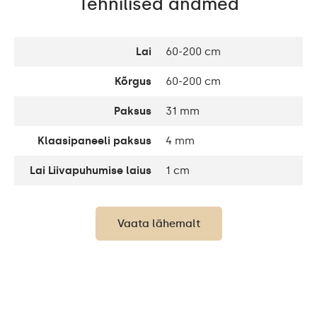
Tehnilised andmed
Lai
60-200 cm
Kõrgus
60-200 cm
Paksus
31 mm
Klaasipaneeli paksus
4 mm
Lai Liivapuhumise laius
1 cm
Lai Dekoratiivne
10 cm
element
Vaata lähemalt
Kuni 15 000h/ Phillips
LED-i eluiga
LED 45 000h
Valgustugevus
120 / m
Soe valge 3000K /