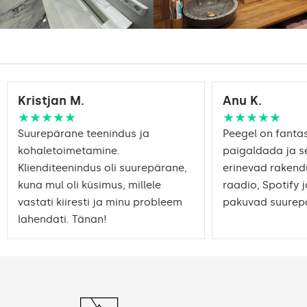
Kristjan M.
Anu K.
★★★★★
★★★★★
Suurepärane teenindus ja
Peegel on fantast
kohaletoimetamine.
paigaldada ja s
Klienditeenindus oli suurepärane,
erinevad rakend
kuna mul oli küsimus, millele
raadio, Spotify j
vastati kiiresti ja minu probleem
pakuvad suurepä
lahendati. Tänan!