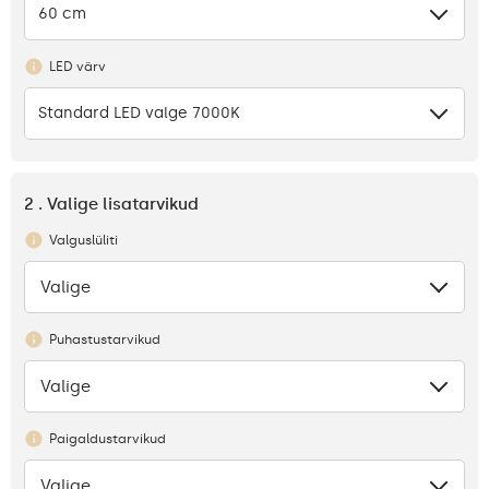
60 cm
LED värv
Standard LED valge 7000K
2 . Valige lisatarvikud
Valguslüliti
Valige
Puudub
Puhastustarvikud
Valige
Puudub
Paigaldustarvikud
Valige
Puudub