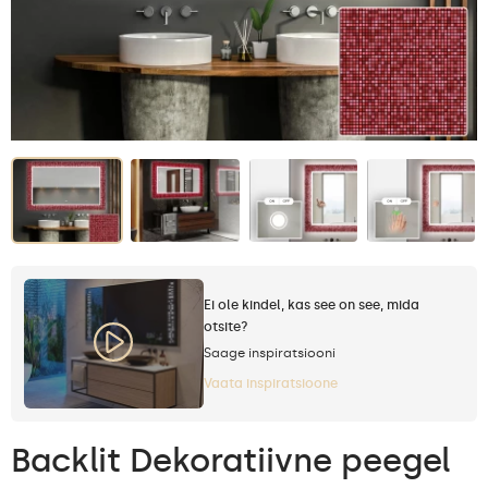
Ei ole kindel, kas see on see, mida
otsite?
Saage inspiratsiooni
Vaata inspiratsioone
Backlit Dekoratiivne peegel