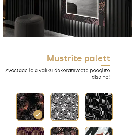
Mustrite palett
Avastage laia valiku dekoratiivsete peeglite
disaine!